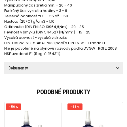
Manipulačný čas zretia min. - 20 - 40
Funkčný čas vyzretia hodiny - 3 - 6
Tepelná odolnosť °C - - 55 až +150
Hustota (25°C) g/cm3 - 1,10
Odtrhnutie (DIN EN ISO 10964)(Nm) - 20 - 35
Pevnosť v šmyku (DIN 54452) (N/mm²) - 15 - 25
Vysoká pevnosť - vysoká viskozita
DIN-DVGW-NG-5146AT7033 podľa DIN EN 751-1 Trieda H.
Nie je povolené na plynové rozvody podľa DVGW TRGI z 2008.
NSF uvedené P1 (Reg. č. 154311)
Dokumenty
PODOBNÉ PRODUKTY
- 56 %
- 68 %