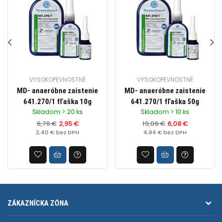
VYSOKOPEVNOSTNÉ
VYSOKOPEVNOSTNÉ
MD- anaeróbne zaistenie
MD- anaeróbne zaistenie
641.270/1 fľaška 10g
641.270/1 fľaška 50g
Skladom > 20 ks
Skladom > 10 ks
6,76 €
2,95 €
19,06 €
6,08 €
2,40 € bez DPH
4,94 € bez DPH
ZÁKAZNÍCKA ZÓNA