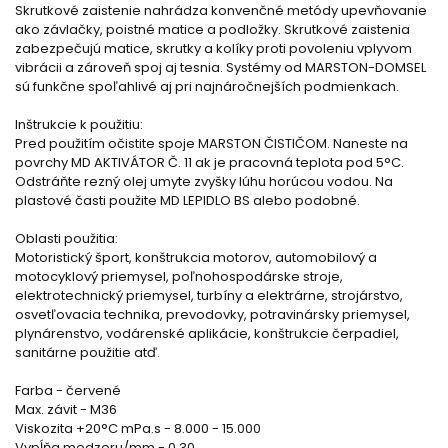
Skrutkové zaistenie nahrádza konvenčné metódy upevňovanie
ako závlačky, poistné matice a podložky. Skrutkové zaistenia
zabezpečujú matice, skrutky a kolíky proti povoleniu vplyvom
vibrácii a zároveň spoj aj tesnia. Systémy od MARSTON-DOMSEL
sú funkčne spoľahlivé aj pri najnáročnejších podmienkach.
Inštrukcie k použitiu:
Pred použitím očistite spoje MARSTON ČISTIČOM. Naneste na
povrchy MD AKTIVÁTOR Č. 11 ak je pracovná teplota pod 5°C.
Odstráňte rezný olej umyte zvyšky lúhu horúcou vodou. Na
plastové časti použite MD LEPIDLO BS alebo podobné.
Oblasti použitia:
Motoristický šport, konštrukcia motorov, automobilový a
motocyklový priemysel, poľnohospodárske stroje,
elektrotechnický priemysel, turbíny a elektrárne, strojárstvo,
osvetľovacia technika, prevodovky, potravinársky priemysel,
plynárenstvo, vodárenské aplikácie, konštrukcie čerpadiel,
sanitárne použitie atď.
Farba - červené
Max. závit - M36
Viskozita +20°C mPa.s - 8.000 - 15.000
Vypĺňa medzeru/mm - 0,30