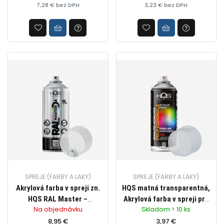
7,28 € bez DPH
3,23 € bez DPH
SPREJE (FARBY A LAKY)
SPREJE (FARBY A LAKY)
Akrylová farba v spreji zn.
HQS matná transparentná,
HQS RAL Master –
Akrylová farba v spreji pre
Na objednávku
Skladom > 10 ks
TRANSPARENTNÝ
profesionálne využitie,
8,95 €
objem 400ml
3,97 €