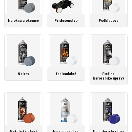
Na okná a okenice
Prislúšenstvo
Podkladové
Na kov
Tepluodolné
Finálne
karosárske úpravy
Metalický efekt
Na vodnej báze
Na disky a brzdové