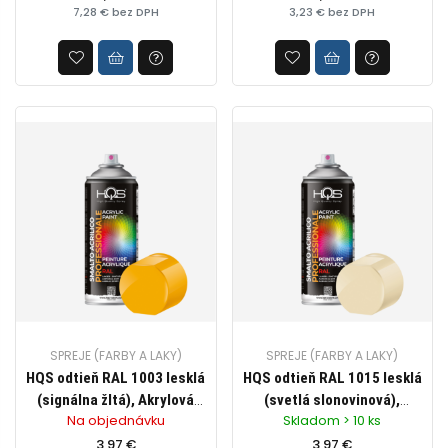
7,28 € bez DPH
3,23 € bez DPH
SPREJE (FARBY A LAKY)
SPREJE (FARBY A LAKY)
HQS odtieň RAL 1003 lesklá
HQS odtieň RAL 1015 lesklá
(signálna žltá), Akrylová
(svetlá slonovinová),
Na objednávku
Skladom > 10 ks
farba v spreji pre
Akrylová farba v spreji pre
profesionálne využitie,
3,97 €
profesionálne využitie,
3,97 €