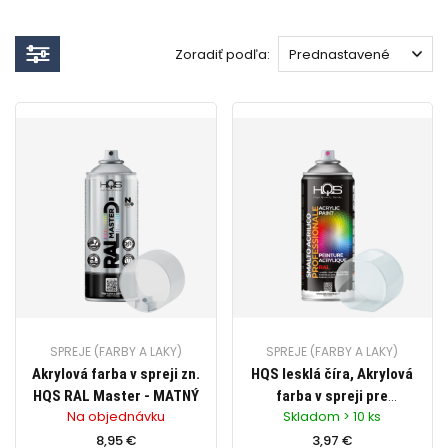
Zoradiť podľa:
SPREJE (FARBY A LAKY)
SPREJE (FARBY A LAKY)
Akrylová farba v spreji zn.
HQS lesklá číra, Akrylová
HQS RAL Master - MATNÝ
farba v spreji pre
Na objednávku
Skladom > 10 ks
profesionálne využitie,
8,95 €
objem 400ml
3,97 €