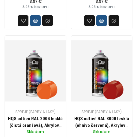
profesionálne využitie,
3,97 €
profesionálne využitie,
3,97 €
3,23 € bez DPH
3,23 € bez DPH
objem 400ml
objem 400ml
SPREJE (FARBY A LAKY)
SPREJE (FARBY A LAKY)
HQS odtieň RAL 2004 lesklá
HQS odtieň RAL 3000 lesklá
(čistá oranžová), Akrylová
(ohnivo červená), Akrylová
Skladom
Skladom
farba v spreji pre
farba v spreji pre