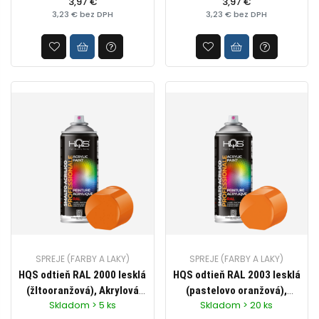
profesionálne využitie,
3,97 €
profesionálne využitie,
3,97 €
3,23 € bez DPH
3,23 € bez DPH
objem 400ml
objem 400ml
SPREJE (FARBY A LAKY)
SPREJE (FARBY A LAKY)
HQS odtieň RAL 2000 lesklá
HQS odtieň RAL 2003 lesklá
(žltooranžová), Akrylová
(pastelovo oranžová),
Skladom > 5 ks
Skladom > 20 ks
farba v spreji pre
Akrylová farba v spreji pre