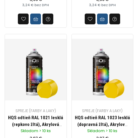
3,24 € bez DPH
3,24 € bez DPH
objem 400ml
SPREJE (FARBY A LAKY)
SPREJE (FARBY A LAKY)
HQS odtieň RAL 1021 lesklá
HQS odtieň RAL 1023 lesklá
(repkovo žltá), Akrylová
(dopravná žltá), Akrylová
Skladom > 10 ks
Skladom > 10 ks
farba v spreji pre
farba v spreji pre