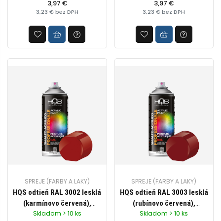
profesionálne využitie,
3,97 €
profesionálne využitie,
3,97 €
3,23 € bez DPH
3,23 € bez DPH
objem 400ml
objem 400ml
SPREJE (FARBY A LAKY)
SPREJE (FARBY A LAKY)
HQS odtieň RAL 3002 lesklá
HQS odtieň RAL 3003 lesklá
(karmínovo červená),
(rubínovo červená),
Skladom > 10 ks
Skladom > 10 ks
Akrylová farba v spreji pre
Akrylová farba v spreji pre