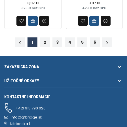
profesionálne využitie,
3,97 €
profesionálne využitie,
3,97 €
3,23 € bez DPH
3,23 € bez DPH
objem 400ml
objem 400ml
1
2
3
4
5
6
ZÁKAZNÍCKA ZÓNA
UŽITOČNÉ ODKAZY
KONTAKTNÉ INFORMÁCIE
+421 918 790 026
info@gfbridge.sk
Nitrianska 1