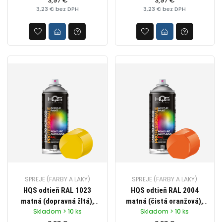
profesionálne využitie,
3,97 €
profesionálne využitie,
3,97 €
3,23 € bez DPH
3,23 € bez DPH
objem 400ml
objem 400ml
SPREJE (FARBY A LAKY)
SPREJE (FARBY A LAKY)
HQS odtieň RAL 1023
HQS odtieň RAL 2004
matná (dopravná žltá),
matná (čistá oranžová),
Skladom > 10 ks
Skladom > 10 ks
Akrylová farba v spreji pre
Akrylová farba v spreji pre