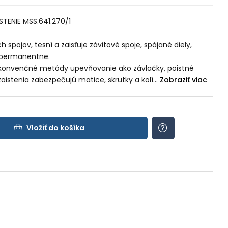
TENIE MSS.641.270/1
h spojov, tesní a zaisťuje závitové spoje, spájané diely,
a permanentne.
 konvenčné metódy upevňovanie ako závlačky, poistné
aistenia zabezpečujú matice, skrutky a kolí...
Zobraziť viac
Vložiť do košíka