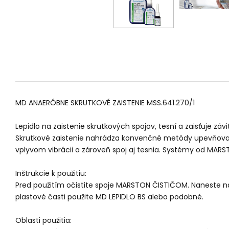
MD ANAERÓBNE SKRUTKOVÉ ZAISTENIE MSS.641.270/1
Lepidlo na zaistenie skrutkových spojov, tesní a zaisťuje záv
Skrutkové zaistenie nahrádza konvenčné metódy upevňovanie 
vplyvom vibrácii a zároveň spoj aj tesnia. Systémy od MAR
Inštrukcie k použitiu:
Pred použitím očistite spoje MARSTON ČISTIČOM. Naneste na
plastové časti použite MD LEPIDLO BS alebo podobné.
Oblasti použitia: