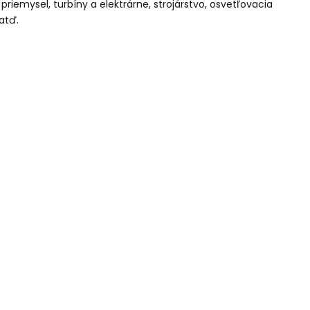
iemysel, turbíny a elektrárne, strojárstvo, osvetľovacia
atď.