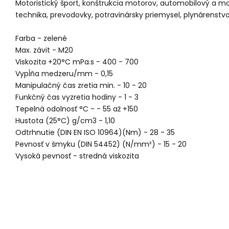
Motoristický šport, konštrukcia motorov, automobilový a mot
technika, prevodovky, potravinársky priemysel, plynárenstvo,
Farba - zelené
Max. závit - M20
Viskozita +20°C mPa.s - 400 - 700
Vypĺňa medzeru/mm - 0,15
Manipulačný čas zretia min. - 10 - 20
Funkčný čas vyzretia hodiny - 1 - 3
Tepelná odolnosť °C - - 55 až +150
Hustota (25°C) g/cm3 - 1,10
Odtrhnutie (DIN EN ISO 10964)(Nm) - 28 - 35
Pevnosť v šmyku (DIN 54452) (N/mm²) - 15 - 20
Vysoká pevnosť - stredná viskozita