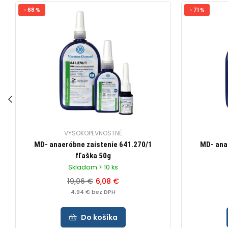
- 68 %
- 71 %
VYSOKOPEVNOSTNÉ
MD- anaeróbne zaistenie 641.270/1
MD- ana
fľaška 50g
Skladom > 10 ks
19,06 €
6,08 €
4,94 € bez DPH
Do košíka