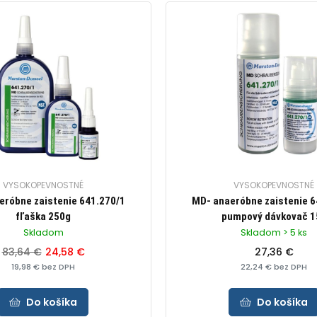
VYSOKOPEVNOSTNÉ
VYSOKOPEVNOSTNÉ
eróbne zaistenie 641.270/1
MD- anaeróbne zaistenie 6
fľaška 250g
pumpový dávkovač 1
Skladom
Skladom > 5 ks
83,64 €
24,58 €
27,36 €
19,98 € bez DPH
22,24 € bez DPH
Do košíka
Do košíka