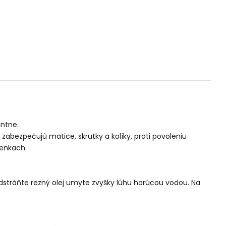
entne.
abezpečujú matice, skrutky a kolíky, proti povoleniu
ienkach.
dstráňte rezný olej umyte zvyšky lúhu horúcou vodou. Na