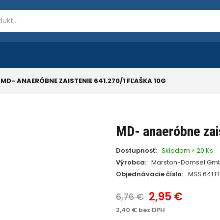
MD- ANAERÓBNE ZAISTENIE 641.270/1 FĽAŠKA 10G
MD- anaeróbne zai
Dostupnosť:
Skladom > 20 Ks
Výrobca:
Marston-Domsel Gm
Objednávacie číslo:
MSS.641.F
2,95 €
6,76 €
2,40 € bez DPH