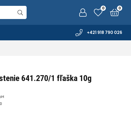
0
0
+421 918 790 026
stenie 641.270/1 fľaška 10g
bH
10