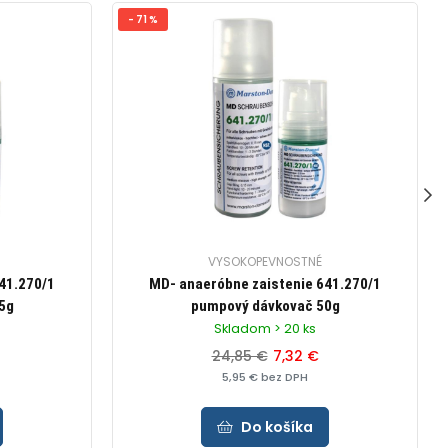
- 71 %
VYSOKOPEVNOSTNÉ
41.270/1
MD- anaeróbne zaistenie 641.270/1
5g
pumpový dávkovač 50g
Skladom > 20 ks
24,85 €
7,32 €
5,95 € bez DPH
Do košíka