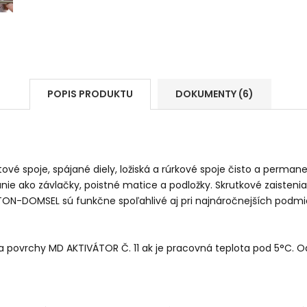
POPIS PRODUKTU
DOKUMENTY (6)
itové spoje, spájané diely, ložiská a rúrkové spoje čisto a perman
ako závlačky, poistné matice a podložky. Skrutkové zaistenia z
STON-DOMSEL sú funkčne spoľahlivé aj pri najnáročnejších podm
 povrchy MD AKTIVÁTOR Č. 11 ak je pracovná teplota pod 5°C. O