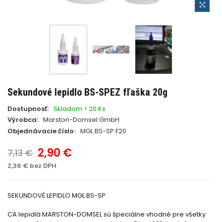
Sekundové lepidlo BS-SPEZ fľaška 20g
Dostupnosť:
Skladom > 20 Ks
Výrobca:
Marston-Domsel GmbH
Objednávacie číslo:
MGL.BS-SP.F20
2,90 €
7,13 €
2,36 € bez DPH
SEKUNDOVÉ LEPIDLO MGL.BS-SP
CA lepidlá MARSTON-DOMSEL sú špeciálne vhodné pre všetky