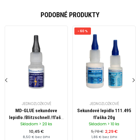
PODOBNÉ PRODUKTY
- 60 %
JEDNOZLOŽKOVÉ
JEDNOZLOŽKOVÉ
MD-GLUE sekundove
Sekundové lepidlo 111.495
lepidlo /Blitzschnell /fľaša
fľaška 20g
Skladom > 20 ks
Skladom > 10 ks
20g
10,45 €
5,78 €
2,29 €
8,50 € bez DPH
1,86 € bez DPH