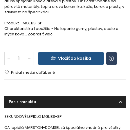
druhy spájania kovov, dreva a plastov. Obzvlášť vhodné na
pórovité materiály. Lepia drevo keramiku, kožu, korok a plasty, v
závislosti na špecifikácii.
Produkt - MGL.BS-SP
Charakteristika | použitie - Na lepenie gumy, plastov, ocele a
iných kovo...
Zobraziť viac
Vložiť do košíka
Pridať medzi obľúbené
Popis produktu
SEKUNDOVÉ LEPIDLO MGL.BS-SP
CA lepidlá MARSTON-DOMSEL sú špeciálne vhodné pre všetky