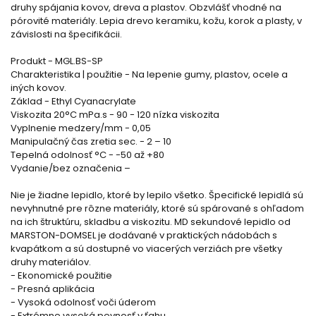
druhy spájania kovov, dreva a plastov. Obzvlášť vhodné na
pórovité materiály. Lepia drevo keramiku, kožu, korok a plasty, v
závislosti na špecifikácii.
Produkt - MGL.BS-SP
Charakteristika | použitie - Na lepenie gumy, plastov, ocele a
iných kovov.
Základ - Ethyl Cyanacrylate
Viskozita 20°C mPa.s - 90 - 120 nízka viskozita
Vyplnenie medzery/mm - 0,05
Manipulačný čas zretia sec. - 2 – 10
Tepelná odolnosť °C - -50 až +80
Vydanie/bez označenia –
Nie je žiadne lepidlo, ktoré by lepilo všetko. Špecifické lepidlá sú
nevyhnutné pre rôzne materiály, ktoré sú spárované s ohľadom
na ich štruktúru, skladbu a viskozitu. MD sekundové lepidlo od
MARSTON-DOMSEL je dodávané v praktických nádobách s
kvapátkom a sú dostupné vo viacerých verziách pre všetky
druhy materiálov.
- Ekonomické použitie
- Presná aplikácia
- Vysoká odolnosť voči úderom
- Extrémne vysoká pevnosť v ťahu