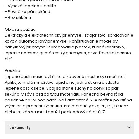
- Vysoká tepelná stabilita
- Pevné za pár sekúnd
- Bez silikónu
Oblasti použitia:
Elektrický a elektrotechnický priemysel, strojárstvo, spracovanie
kovov, automobilový priemysel, konštruovanie modelov,
nábytkový priemysel, spracovanie plastov, zubné lekárstvo,
lepenie nechtov, gumárenský priemysel, osvetľovacia technika
atď.
Použitie:
Lepené časti musia byť čisté a zbavené mastnoty a nečistôt.
Aplikujte malé množstvo lepidla na jednu stranu a stlačte
lepené časti k sebe. Spoj sa stane suchý na dotyk za pár
sekúnd, v závislosti od typu materiálu, konečná pevnosť sa
dosiahne po 24 hodinách. Náš aktivátor č. 9 je možné použiť na
zrýchlenie procesu tvrdnutia. Pre materiály ako PP, PE, Teflon®
alebo silikón sa musí použiť podkladový náter č. 7.
Dokumenty