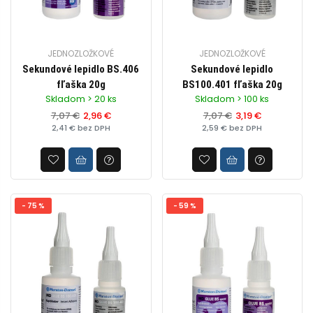
JEDNOZLOŽKOVÉ
JEDNOZLOŽKOVÉ
Sekundové lepidlo BS.406
Sekundové lepidlo
fľaška 20g
BS100.401 fľaška 20g
Skladom > 20 ks
Skladom > 100 ks
7,07 €
2,96 €
7,07 €
3,19 €
2,41 € bez DPH
2,59 € bez DPH
- 75 %
- 59 %