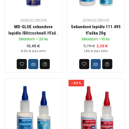
JEDNOZLOŽKOVÉ
JEDNOZLOŽKOVÉ
MD-GLUE sekundove
Sekundové lepidlo 111.495
lepidlo /Blitzschnell /fľaša
fľaška 20g
Skladom > 20 ks
Skladom > 10 ks
20g
10,45 €
5,78 €
2,29 €
8,50 € bez DPH
1,86 € bez DPH
- 64 %