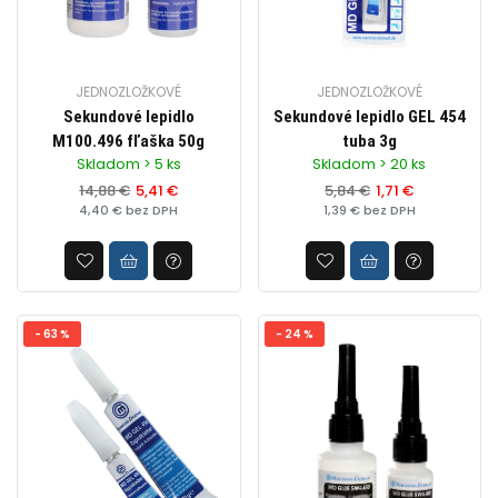
JEDNOZLOŽKOVÉ
JEDNOZLOŽKOVÉ
Sekundové lepidlo
Sekundové lepidlo GEL 454
M100.496 fľaška 50g
tuba 3g
Skladom > 5 ks
Skladom > 20 ks
14,88 €
5,41 €
5,84 €
1,71 €
4,40 € bez DPH
1,39 € bez DPH
- 63 %
- 24 %