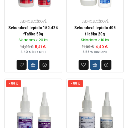
JEDNOZLOŽKOVÉ
JEDNOZLOŽKOVÉ
Sekundové lepidlo 150.424
Sekundové lepidlo 405
fľaška 50g
fľaška 20g
Skladom > 20 ks
Skladom > 10 ks
14,88 €
5,41 €
11,99 €
4,40 €
4,40 € bez DPH
3,58 € bez DPH
- 58 %
- 55 %