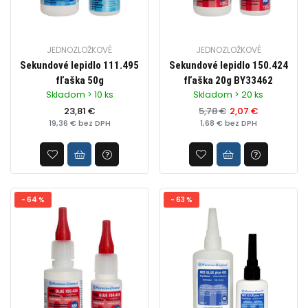
JEDNOZLOŽKOVÉ
JEDNOZLOŽKOVÉ
Sekundové lepidlo 111.495
Sekundové lepidlo 150.424
fľaška 50g
fľaška 20g BY33462
Skladom > 10 ks
Skladom > 20 ks
23,81 €
5,78 €
2,07 €
19,36 € bez DPH
1,68 € bez DPH
- 64 %
- 63 %