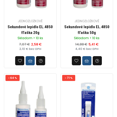
JEDNOZLOŽKOVÉ
JEDNOZLOŽKOVÉ
Sekundové lepidlo EL.4850
Sekundové lepidlo EL.4850
fľaška 20g
fľaška 50g
Skladom > 10 ks
Skladom > 10 ks
7,07 €
2,58 €
14,88 €
5,41 €
2,10 € bez DPH
4,40 € bez DPH
- 64 %
- 71 %