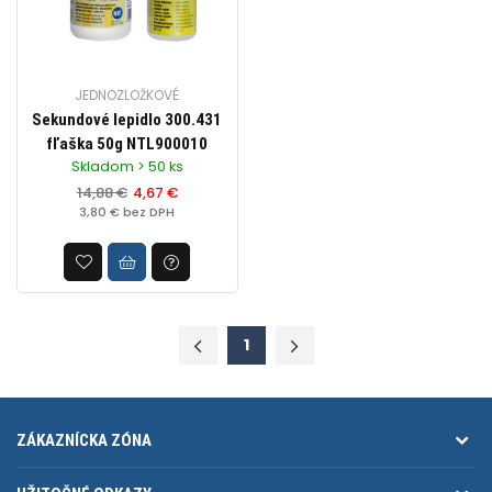
JEDNOZLOŽKOVÉ
Sekundové lepidlo 300.431
fľaška 50g NTL900010
Skladom > 50 ks
14,88 €
4,67 €
3,80 € bez DPH
1
ZÁKAZNÍCKA ZÓNA