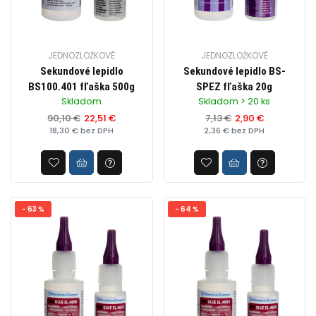
JEDNOZLOŽKOVÉ
JEDNOZLOŽKOVÉ
Sekundové lepidlo
Sekundové lepidlo BS-
BS100.401 fľaška 500g
SPEZ fľaška 20g
Skladom
Skladom > 20 ks
90,10 €
22,51 €
7,13 €
2,90 €
18,30 € bez DPH
2,36 € bez DPH
- 63 %
- 64 %