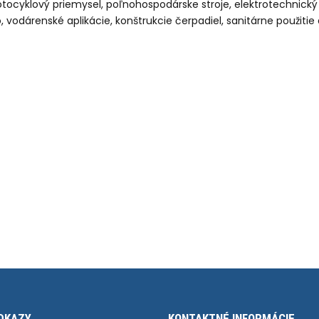
ocyklový priemysel, poľnohospodárske stroje, elektrotechnický pr
 vodárenské aplikácie, konštrukcie čerpadiel, sanitárne použitie 
DKAZY
KONTAKTNÉ INFORMÁCIE