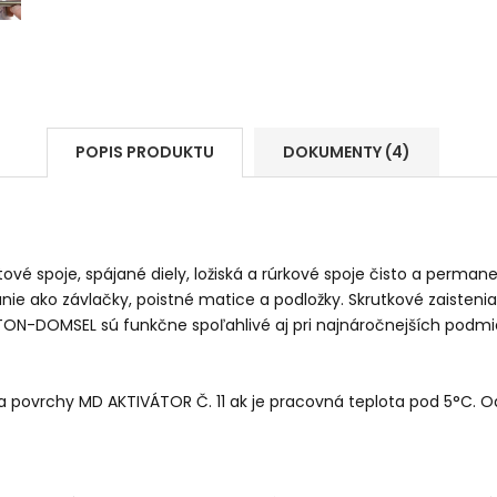
POPIS PRODUKTU
DOKUMENTY (4)
itové spoje, spájané diely, ložiská a rúrkové spoje čisto a perman
 ako závlačky, poistné matice a podložky. Skrutkové zaistenia z
STON-DOMSEL sú funkčne spoľahlivé aj pri najnáročnejších podm
 povrchy MD AKTIVÁTOR Č. 11 ak je pracovná teplota pod 5°C. O