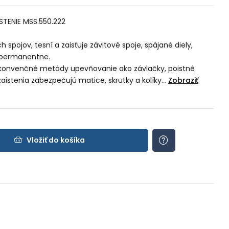
TENIE MSS.550.222
h spojov, tesní a zaisťuje závitové spoje, spájané diely,
a permanentne.
 konvenčné metódy upevňovanie ako závlačky, poistné
aistenia zabezpečujú matice, skrutky a kolíky...
Zobraziť
Vložiť do košíka