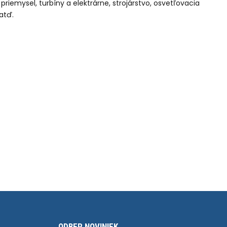
iemysel, turbíny a elektrárne, strojárstvo, osvetľovacia
atď.
ODBER NOVINIEK