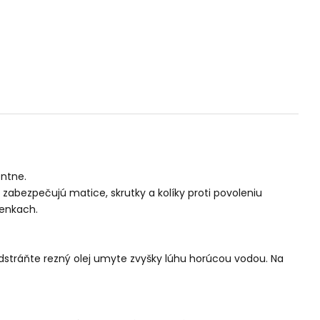
entne.
abezpečujú matice, skrutky a kolíky proti povoleniu
ienkach.
dstráňte rezný olej umyte zvyšky lúhu horúcou vodou. Na