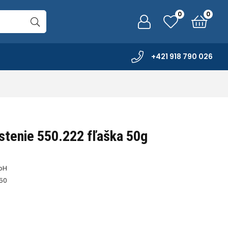
0
0
+421 918 790 026
stenie 550.222 fľaška 50g
bH
50