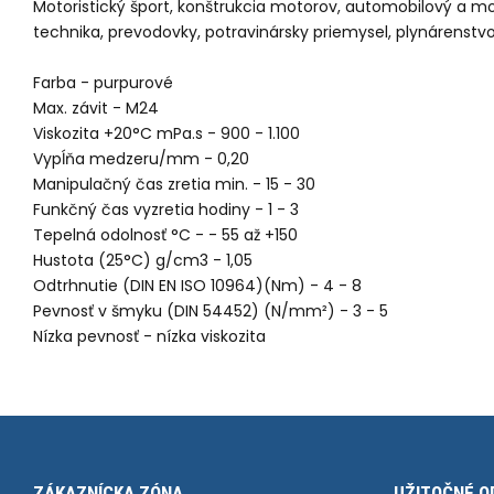
Motoristický šport, konštrukcia motorov, automobilový a mot
technika, prevodovky, potravinársky priemysel, plynárenstvo,
Farba - purpurové
Max. závit - M24
Viskozita +20°C mPa.s - 900 - 1.100
Vypĺňa medzeru/mm - 0,20
Manipulačný čas zretia min. - 15 - 30
Funkčný čas vyzretia hodiny - 1 - 3
Tepelná odolnosť °C - - 55 až +150
Hustota (25°C) g/cm3 - 1,05
Odtrhnutie (DIN EN ISO 10964)(Nm) - 4 - 8
Pevnosť v šmyku (DIN 54452) (N/mm²) - 3 - 5
Nízka pevnosť - nízka viskozita
ZÁKAZNÍCKA ZÓNA
UŽITOČNÉ O