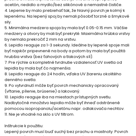
acetón, riedidlo a mydlo/bez silikónové a nemastné čističe.
4. Lepenie by malo prebiehať tak, že hlavný povrch je kolmý k
lepenému. Na lepený spoj by nemali pôsobiť torzné a šmykové
sily.
5. Minimálna medzera spoja by mala byť 0.05-0.15 mm. Väčšie
medzery a otvory by mali byť prekryté. Maximálna hrúbka vrstvy
by nemala prekročiť 2 mm na vrstvu.
6. Lepidlo reaguje za 1-3 sekundy. Ideálne by lepené spoje mali
byť najskôr pripevnené na body a potom by mala byť použitá
hrubšia vrstva (bez ťahových a tlakových síl).
7. Pre rýchle a kompletné tvrdnutie vzdialenosť UV svetla od
lepidla by mala byť čo najmenšia.
8. Lepidlo reaguje do 24 hodín, vďaka UV žiareniu okolitého
denného svetla.
9. Po vytvrdnutí môže byť povrch mechanicky opracovaný
(vŕtanie, pílenie, brúsenie) a lakovaný.
10. Lepidlo reaguje iba na miestach prístupných svetlu.
Nadbytočné množstvo lepidla môže byť ihneď odstránené
pomocou isopropanolu/acetónu napr. odlakovača nechtov.
11. Nie je vhodné na sklo s UV filtrom.
Inštrukcie k použitiu:
Lepený povrch musí buď suchý bez prachu a mastnoty. Povrch