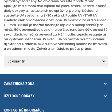
by mal byť zdrsnený. Na otvorenie odrežte z hrotu 2 mm.
Aplikujte malé množstvo lepidla na jednu stranu. Stlačte lepené
diely dokopy a nastavte ich do správnej polohy. Následne
zasvieťte UV svetlom na 3-30 sekúnd. Použite UV-STAR UV
svietidlo alebo komerčne dostupné UV svietidlá zo vzdialenosti
1-10mm . Pokiaľ je možné nechajte lepidlo v pokoji schnúť pár
minút. 50% pevnosti sa dosiahne po 3 sekundách, 90% po asi 30
sekundách, konečná pevnosť za 1-24 hodín. Lepidlo reaguje aj
pri vystavení dennému UV svetlu. Je ho možné použiť v interiéri
aj exteriéri. Nádobku skladujte vo vertikálnej polohe na tmavom
a chladnom mieste. Zatvárajte nádobku počas práce.
Dokumenty
ZÁKAZNÍCKA ZÓNA
UŽITOČNÉ ODKAZY
KONTAKTNÉ INFORMÁCIE