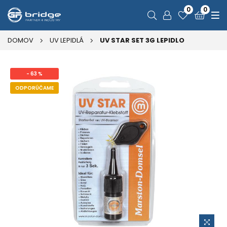
0
0
DOMOV
UV LEPIDLÁ
UV STAR SET 3G LEPIDLO
- 63 %
ODPORÚČAME