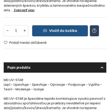
skla/plastov/kovov/dreva/kameňa. Je vhodné na lepenie
sklenených šperkov, kryštálu a laminovaného bezpečnostného
skla ...
Zobraziť viac
Vložiť do košíka
Pridať medzi obľúbené
Popis produktu
MD UV-STAR
Lepí - Upevňuje - Spevňuje - Opravuje - Podporuje - Vypĺňa -
Tesní - Modeluje - Izoluje
MD UV-STAR je špeciálne lepidlo kombinujúce vysokú pevnosť s
absolútnou spoľahlivosťou je prakticky neviditeľné pri lepení
skla/plastov/kovov/dreva/kameňa. Je vhodné na lepenie