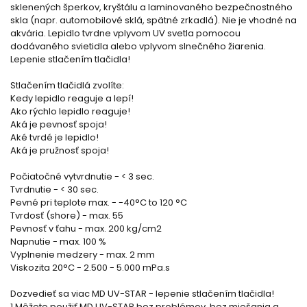
sklenených šperkov, kryštálu a laminovaného bezpečnostného
skla (napr. automobilové sklá, spätné zrkadlá). Nie je vhodné na
akvária. Lepidlo tvrdne vplyvom UV svetla pomocou
dodávaného svietidla alebo vplyvom slnečného žiarenia.
Lepenie stlačením tlačidla!
Stlačením tlačidlá zvolíte:
Kedy lepidlo reaguje a lepí!
Ako rýchlo lepidlo reaguje!
Aká je pevnosť spoja!
Aké tvrdé je lepidlo!
Aká je pružnosť spoja!
Počiatočné vytvrdnutie - < 3 sec.
Tvrdnutie - < 30 sec.
Pevné pri teplote max. - -40°C to 120 °C
Tvrdosť (shore) - max. 55
Pevnosť v ťahu - max. 200 kg/cm2
Napnutie - max. 100 %
Vyplnenie medzery - max. 2 mm
Viskozita 20°C - 2.500 - 5.000 mPa.s
Dozvedieť sa viac MD UV-STAR - lepenie stlačením tlačidla!
1.Môžete použiť MD UV-STAR bez problémov, bez miešania a