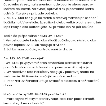
časového stresu, na tesnenie, modelovanie alebo opravy.
Môžete aplikovať, zarovnať, opraviť a ak je potrebné ľahko
odstrániť zvyšky v prípade potreby.
2. MD UV-Star reaguje na formu plastovej matrice pri stlačení
tlačidla na UV svietidle. Špecifické alebo veľké plochy je možné
lepiť kedy a ako potrebujete. Ak je treba len za pár sekúnd.
Takže čo je špeciálne na MD UV-STAR?
1. Vy rozhodujete kedy a ako stlačiť tlačidlo, ako rýchlo a ako
pevne lepidlo UV-STAR reaguje a tvrdne.
2. Ľahká manipulácia, kontrolované tvrdnutie.
Ako MD UV-STAR pracuje?
1. UV-STAR je vplyvom žiarenia tvrdnúca plastická tekutina
pochádzajúca z medicínskeho a priemyselného vývoja.
2. UV reaktívne foto indikátory reagujú v plastovej matici na
vystavenie UV žiareniu a určujú tvrdnúcu reakciu..
3. Intenzita UV žiarenia určuje tvrdosť a elasticitu a tiež reakčnú
dobu.
Na čo môže byť MD UV-STAR použiteľné?
1. Prakticky na všetky materiály napr. sklo, kov, plast, kameň,
keramika, drevo, akryl atď.