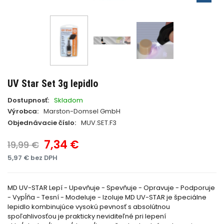
UV Star Set 3g lepidlo
Dostupnosť:
Skladom
Výrobca:
Marston-Domsel GmbH
Objednávacie číslo:
MUV.SET.F3
7,34 €
19,99 €
5,97 € bez DPH
MD UV-STAR Lepí - Upevňuje - Spevňuje - Opravuje - Podporuje
- Vypĺňa - Tesní - Modeluje - Izoluje MD UV-STAR je špeciálne
lepidlo kombinujúce vysokú pevnosť s absolútnou
spoľahlivosťou je prakticky neviditeľné pri lepení