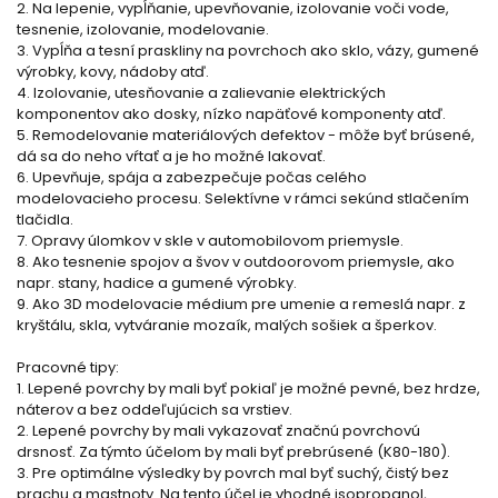
2. Na lepenie, vypĺňanie, upevňovanie, izolovanie voči vode,
tesnenie, izolovanie, modelovanie.
3. Vypĺňa a tesní praskliny na povrchoch ako sklo, vázy, gumené
výrobky, kovy, nádoby atď.
4. Izolovanie, utesňovanie a zalievanie elektrických
komponentov ako dosky, nízko napäťové komponenty atď.
5. Remodelovanie materiálových defektov - môže byť brúsené,
dá sa do neho vŕtať a je ho možné lakovať.
6. Upevňuje, spája a zabezpečuje počas celého
modelovacieho procesu. Selektívne v rámci sekúnd stlačením
tlačidla.
7. Opravy úlomkov v skle v automobilovom priemysle.
8. Ako tesnenie spojov a švov v outdoorovom priemysle, ako
napr. stany, hadice a gumené výrobky.
9. Ako 3D modelovacie médium pre umenie a remeslá napr. z
kryštálu, skla, vytváranie mozaík, malých sošiek a šperkov.
Pracovné tipy:
1. Lepené povrchy by mali byť pokiaľ je možné pevné, bez hrdze,
náterov a bez oddeľujúcich sa vrstiev.
2. Lepené povrchy by mali vykazovať značnú povrchovú
drsnosť. Za týmto účelom by mali byť prebrúsené (K80-180).
3. Pre optimálne výsledky by povrch mal byť suchý, čistý bez
prachu a mastnoty. Na tento účel je vhodné isopropanol,