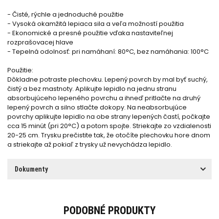
- Čisté, rýchle a jednoduché použitie
- Vysoká okamžitá lepiaca sila a veľa možností použitia
- Ekonomické a presné použitie vďaka nastaviteľnej
rozprašovacej hlave
- Tepelná odolnosť: pri namáhaní: 80°C, bez namáhania: 100°C
Použitie:
Dôkladne potraste plechovku. Lepený povrch by mal byť suchý,
čistý a bez mastnoty. Aplikujte lepidlo na jednu stranu
absorbujúceho lepeného povrchu a ihneď pritlačte na druhý
lepený povrch a silno stlačte dokopy. Na neabsorbujúce
povrchy aplikujte lepidlo na obe strany lepených častí, počkajte
cca 15 minút (pri 20°C) a potom spojte. Striekajte zo vzdialenosti
20-25 cm. Trysku prečistite tak, že otočíte plechovku hore dnom
a striekajte až pokiaľ z trysky už nevychádza lepidlo.
Dokumenty
PODOBNÉ PRODUKTY