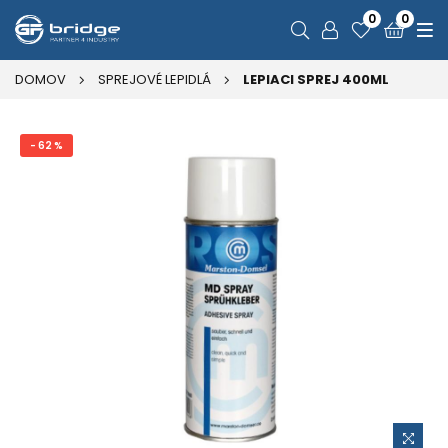
0
0
DOMOV
SPREJOVÉ LEPIDLÁ
LEPIACI SPREJ 400ML
- 62 %