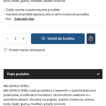
kožu, textil, gumu, molitan, plasty a korok.
- Čisté, rýchle a jednoduché použitie
- Vysoká okamžitá lepiaca sila a veľa možností použitia
- Eko...
Zobraziť viac
Vložiť do košíka
Pridať medzi obľúbené
Popis produktu
MD LEPIACI SPREJ
MD LEPIACI SPREJ rieši problémy s lepením v automobilovom
priemysle, konštrukcií modelov, obchodnom sektore a v
domácnostiach. Vhodný na papier, kartón, koberce, drevo,
kožu, textil, gumu, molitan, plasty a korok.