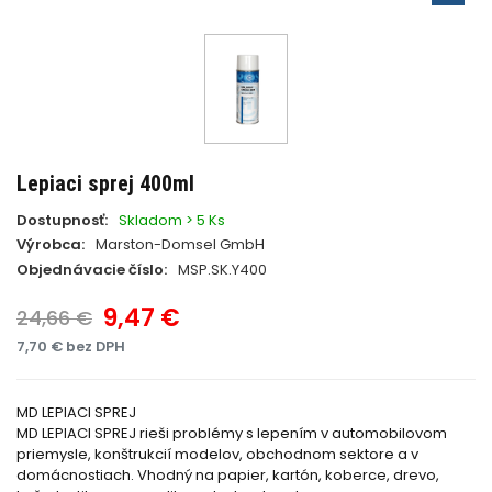
Lepiaci sprej 400ml
Dostupnosť:
Skladom > 5 Ks
Výrobca:
Marston-Domsel GmbH
Objednávacie číslo:
MSP.SK.Y400
9,47 €
24,66 €
7,70 € bez DPH
MD LEPIACI SPREJ
MD LEPIACI SPREJ rieši problémy s lepením v automobilovom
priemysle, konštrukcií modelov, obchodnom sektore a v
domácnostiach. Vhodný na papier, kartón, koberce, drevo,