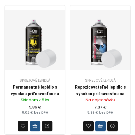
SPREJOVÉ LEPIDLÁ
SPREJOVÉ LEPIDLÁ
Permanentné lepidlo s
Repozicovateľné lepidlo s
vysokou priľnavosťou na
vysokou priľnavosťou na
Skladom > 5 ks
Na objednávku
univerzálne použitie, zn.
univerzálne použitie, zn.
HQS (transparentné),
9,86 €
HQS (transparentné),
7,37 €
8,02 € bez DPH
5,99 € bez DPH
400ml
400ml