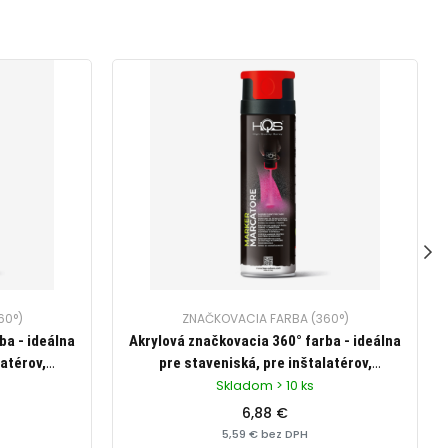
60°)
ZNAČKOVACIA FARBA (360°)
ba - ideálna
Akrylová značkovacia 360° farba - ideálna
latérov,
pre staveniská, pre inštalatérov,
 cestárske
elektrikárov, na trasovanie, cestárske
Skladom > 10 ks
), 500ml
značenie, zn. HQS (fluorescenčná
6,88 €
červená), 500ml
5,59 € bez DPH