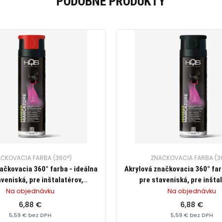
PODOBNÉ PRODUKTY
ČKOVACIA FARBA (360°)
ZNAČKOVACIA FARBA (3
ačkovacia 360° farba - ideálna
Akrylová značkovacia 360° far
veniská, pre inštalatérov,
pre staveniská, pre inšta
rov, na trasovanie, cestárske
elektrikárov, na trasovanie,
Na objednávku
Na objednávku
e, zn. HQS (červená), 500ml
značenie, zn. HQS (čierna
6,88 €
6,88 €
5,59 € bez DPH
5,59 € bez DPH