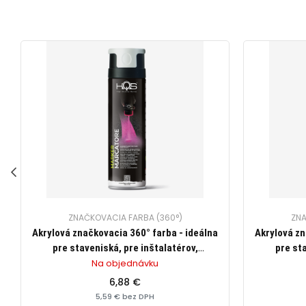
ZNAČKOVACIA FARBA (360°)
ZNA
Akrylová značkovacia 360° farba - ideálna
Akrylová zn
pre staveniská, pre inštalatérov,
pre sta
elektrikárov, na trasovanie, cestárske
elektriká
Na objednávku
značenie, zn. HQS (biela), 500ml
značeni
6,88 €
5,59 € bez DPH