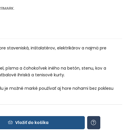
11MARK.
e staveniská, inštalatérov, elektrikárov a najmä pre
sel, písma a čohokoľvek iného na betón, stenu, kov a
tbalové ihriská a tenisové kurty.
u je možné marké používať aj hore nohami bez poklesu
Vložiť do košíka