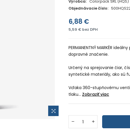
Výrobca:
Colorpack SRL (HQS)
Objednávacie číslo:
500HQS22
6,88 €
5,59 € bez DPH
PERMANENTNÝ MARKÉR ideálny pr
dopravné značenie.
Určený na sprejovanie čiar, čí
syntetické materiály, ako sú fu
Vďaka 360-stupňovému ventil
tlaku...
Zobraziť viac