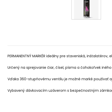
PERMANENTNÝ MARKÉR ideálny pre staveniská, inštalatérov, e
Určený na sprejovanie čiar, čísel, písma a čohokoľvek iného 
Vďaka 360-stupňovému ventilu je možné marké používať aj 
Vybavený dávkovacím uzáverom s bezpečnostným zámko