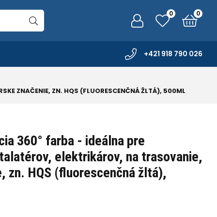
0
0
+421 918 790 026
RSKE ZNAČENIE, ZN. HQS (FLUORESCENČNÁ ŽLTÁ), 500ML
ia 360° farba - ideálna pre
talatérov, elektrikárov, na trasovanie,
, zn. HQS (fluorescenčná žltá),