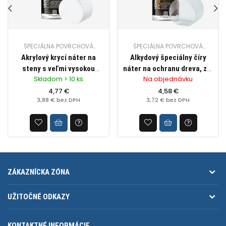
ŠPECIÁLNA POVRCHOVÁ
ŠPECIÁLNA POVRCHOVÁ
ÚPRAVA (DEKORAČNÉ)
ÚPRAVA (DEKORAČNÉ)
Akrylový krycí náter na
Alkydový špeciálny číry
steny s veľmi vysokou
náter na ochranu dreva, zn.
Skladom > 10 ks
Na objednávku
krycou schopnosťou, zn.
HQS lesklý, 400ml
HQS (matná biela), objem
4,77 €
4,58 €
3,88 € bez DPH
3,72 € bez DPH
400ml
ZÁKAZNÍCKA ZÓNA
UŽITOČNÉ ODKAZY
KONTAKTNÉ INFORMÁCIE