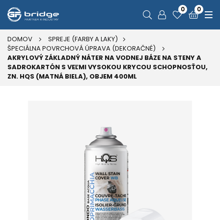
0
0
DOMOV
SPREJE (FARBY A LAKY)
ŠPECIÁLNA POVRCHOVÁ ÚPRAVA (DEKORAČNÉ)
AKRYLOVÝ ZÁKLADNÝ NÁTER NA VODNEJ BÁZE NA STENY A
SADROKARTÓN S VEĽMI VYSOKOU KRYCOU SCHOPNOSŤOU,
ZN. HQS (MATNÁ BIELA), OBJEM 400ML