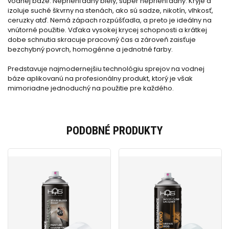
vodnej báze. Nepriehľadný biely, super nepriehľadný. Kryje a
izoluje suché škvrny na stenách, ako sú sadze, nikotín, vlhkosť,
ceruzky atď. Nemá zápach rozpúšťadla, a preto je ideálny na
vnútorné použitie. Vďaka vysokej krycej schopnosti a krátkej
dobe schnutia skracuje pracovný čas a zároveň zaisťuje
bezchybný povrch, homogénne a jednotné farby.
Predstavuje najmodernejšiu technológiu sprejov na vodnej
báze aplikovanú na profesionálny produkt, ktorý je však
mimoriadne jednoduchý na použitie pre každého.
PODOBNÉ PRODUKTY