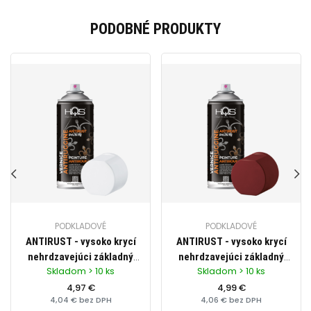
PODOBNÉ PRODUKTY
PODKLADOVÉ
PODKLADOVÉ
ANTIRUST - vysoko krycí
ANTIRUST - vysoko krycí
nehrdzavejúci základný
nehrdzavejúci základný
Skladom > 10 ks
Skladom > 10 ks
náter (primer) na ochranu
náter (primer) na ochranu
kovových častí, zn. HQS
4,97 €
kovových častí, zn. HQS
4,99 €
4,04 € bez DPH
4,06 € bez DPH
(biely), objem 400ml
(červený), objem 400ml