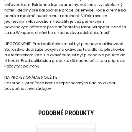
uhľovodíkom. Extrémne transparentný, nežltnúci, vysokolesklý
náter. Ideálny pre karosárske práce, priemysel, lode a remeslá,
ponúka maximálnuochranu a odolnosť. Vďaka svojim
jedinečným vlastnostiam flexibility je tiež perfektným
povrchovým náterom pre odnímateľnú farbu Wrapper: nanáša
sa na Wrapper, chráni ho a zachováva odstrániteľnosť.
UPOZORNENIE: Pred aplikáciou musí byť plechovka aktivovaná.
Starostlivo dodržujte pokyny na aktiváciu tvrdidla na plechovke
a v technickom liste! Po aktivácii musí byť plechovka použitá do
4 hodín. Pred aplikáciou produktu dôkladne očistite a pripravte
každý typ povrchu.
NA PROFESIONÁLNE POUŽITIE !
Pozorne si prečítajte kartu bezpečnostných údajov a kartu
bezpečnostných údajov
PODOBNÉ PRODUKTY