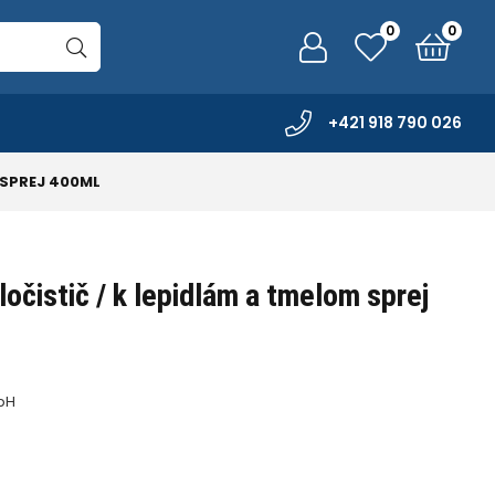
0
0
+421 918 790 026
 SPREJ 400ML
očistič / k lepidlám a tmelom sprej
bH