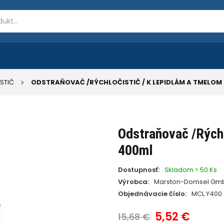
ISTIČ
ODSTRAŇOVAČ /RÝCHLOČISTIČ / K LEPIDLÁM A TMELOM
Odstraňovač /Rýchl
400ml
Dostupnosť:
Skladom > 50 Ks
Výrobca:
Marston-Domsel Gm
Objednávacie číslo:
MCL.Y400
5,52 €
15,68 €