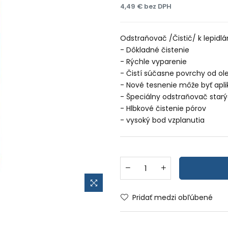
4,49 € bez DPH
Odstraňovač /Čistič/ k lepid
- Dôkladné čistenie
- Rýchle vyparenie
- Čistí súčasne povrchy od ol
- Nové tesnenie môže byť apl
- Špeciálny odstraňovač star
- Hlbkové čistenie pórov
- vysoký bod vzplanutia
Pridať medzi obľúbené