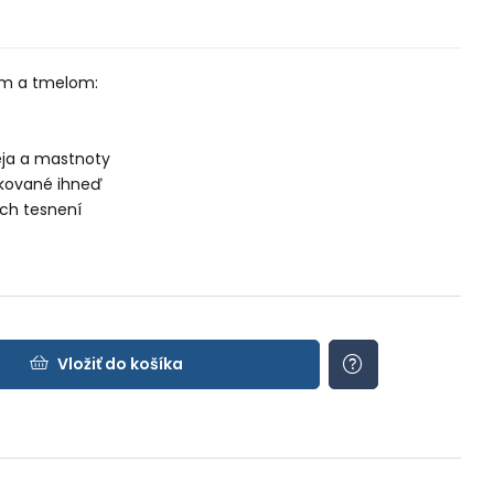
lám a tmelom:
eja a mastnoty
ikované ihneď
ých tesnení
Vložiť do košíka